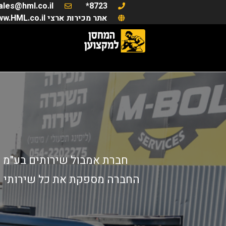
ales@hml.co.il
8723*
אתר מכירות ארצי www.HML.co.il
חברת אמבול שירותים בע"מ מ
החברה מספקת את כל שירותי המ