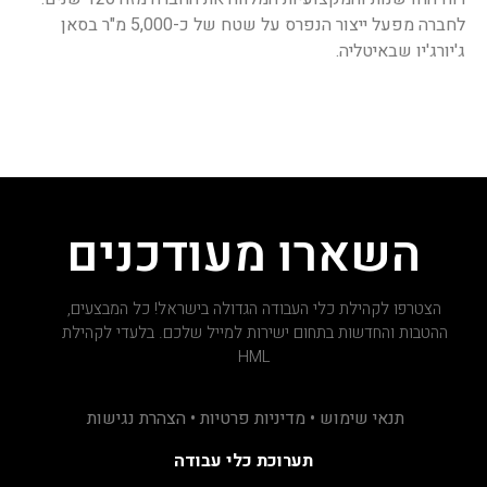
לחברה מפעל ייצור הנפרס על שטח של כ-5,000 מ"ר בסאן
ג'יורג'יו שבאיטליה.
השארו מעודכנים
הצטרפו לקהילת כלי העבודה הגדולה בישראל! כל המבצעים,
ההטבות והחדשות בתחום ישירות למייל שלכם. בלעדי לקהילת
HML
תנאי שימוש • מדיניות פרטיות • הצהרת נגישות
תערוכת כלי עבודה