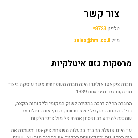
צור קשר
טלפון
8723*
מייל
sales@hml.co.il
מרסקות גזם איטלקיות
חברת ציקאטו אולינדו הינה חברה משפחתית אשר עוסקת ביצור
מרסקות גזם מאז שנת 1889.
החברה החלה דרכה במכירה לשוק המקומי וללקוחות הקצה,
גדלה וצמחה במקביל לצמיחת שוק החקלאות בעולם מה
שמכנה לה ידע רב וניסיון אמיתי אל מול צרכי הלקוח.
עד היום פועלת החברה בבעלות משפחת ציקאטו ומשמרת את
רוח החדשנות והמקצועיות המלווה את החברה מזה 120 שנים.