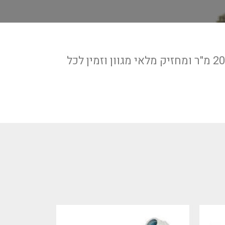
מחסן הצנרת/תשתיות של החברה הינו מהגדולים באיזור המשתרע על שטח של כ – 2000 מ"ר ומחזיק מלאי מגוון וזמין לכל