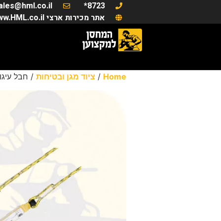
ales@hml.co.il
8723*
אתר מכירות ארצי www.HML.co.il
Home
/
ציוד מגן ובטיחות
/ חבל עיגון